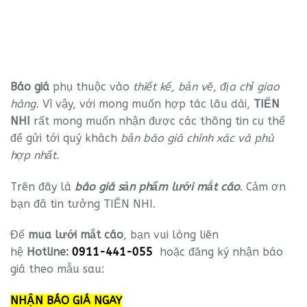
Báo giá
phụ thuộc vào
thiết kế, bản vẽ, địa chỉ giao
hàng.
Vì vậy, với mong muốn hợp tác lâu dài,
TIẾN
NHI
rất mong muốn nhận được các thông tin cụ thể
để gửi tới quý khách
bản báo giá chính xác và phù
hợp nhất.
Trên đây là
báo giá sản phẩm lưới mắt cáo
. Cảm ơn
bạn đã tin tưởng TIẾN NHI.
Để
mua lưới mắt cáo
, bạn vui lòng liên
hệ
Hotline:
0911-441-055
hoặc đăng ký nhận báo
giá theo mẫu sau:
NHẬN BÁO GIÁ NGAY