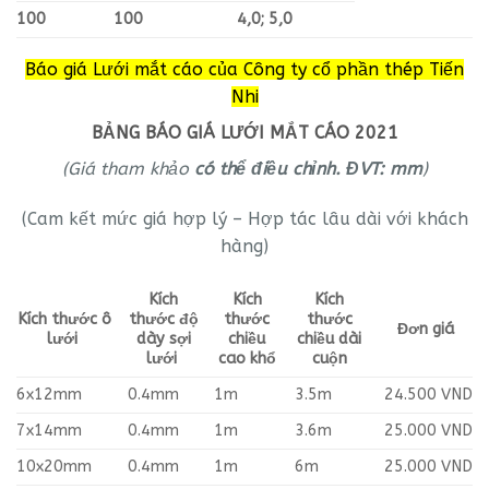
100
100
4,0; 5,0
Báo giá Lưới mắt cáo của Công ty cổ phần thép Tiến
Nhi
BẢNG BÁO GIÁ LƯỚI MẮT CÁO 2021
(Giá tham khảo
có thể điều chỉnh. ĐVT: mm
)
(Cam kết mức giá hợp lý – Hợp tác lâu dài với khách
hàng)
Kích
Kích
Kích
Kích thước ô
thước độ
thước
thước
Đơn giá
lưới
dày sợi
chiều
chiều dài
lưới
cao khổ
cuộn
6x12mm
0.4mm
1m
3.5m
24.500 VND
7x14mm
0.4mm
1m
3.6m
25.000 VND
10x20mm
0.4mm
1m
6m
25.000 VND