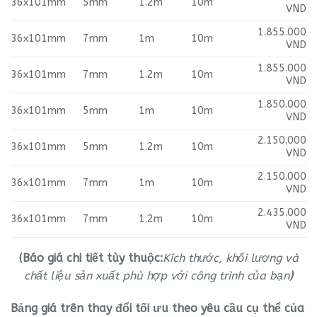
36x101mm
5mm
1.2m
10m
VND
1.855.000
36x101mm
7mm
1m
10m
VND
1.855.000
36x101mm
7mm
1.2m
10m
VND
1.850.000
36x101mm
5mm
1m
10m
VND
2.150.000
36x101mm
5mm
1.2m
10m
VND
2.150.000
36x101mm
7mm
1m
10m
VND
2.435.000
36x101mm
7mm
1.2m
10m
VND
(Báo giá chi tiết tùy thuộc:
Kích thước, khối lượng và
chất liệu sản xuất phù hợp với công trình của bạn
)
Bảng giá trên thay đổi tối ưu theo yêu cầu cụ thể của