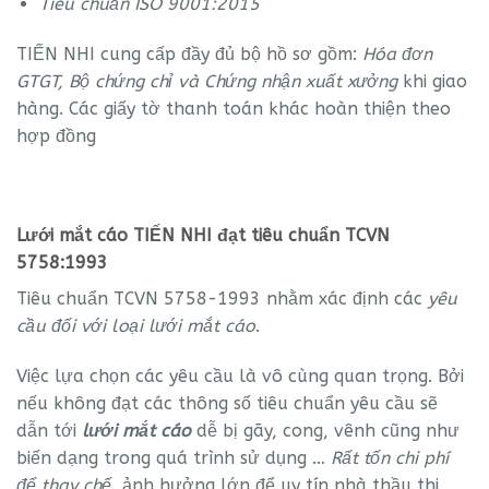
Tiêu chuẩn ISO 9001:2015
TIẾN NHI cung cấp đầy đủ bộ hồ sơ gồm:
Hóa đơn
GTGT, Bộ chứng chỉ và Chứng nhận xuất xưởng
khi giao
hàng. Các giấy tờ thanh toán khác hoàn thiện theo
hợp đồng
Lưới mắt cáo TIẾN NHI đạt tiêu chuẩn TCVN
5758:1993
Tiêu chuẩn TCVN 5758-1993 nhằm xác định các
yêu
cầu đối với loại lưới mắt cáo
.
Việc lựa chọn các yêu cầu là vô cùng quan trọng. Bởi
nếu không đạt các thông số tiêu chuẩn yêu cầu sẽ
dẫn tới
lưới mắt cáo
dễ bị gãy, cong, vênh cũng như
biến dạng trong quá trình sử dụng …
Rất tốn chi phí
để thay chế
, ảnh hưởng lớn để uy tín nhà thầu thi