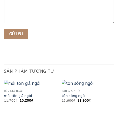
SẢN PHẨM TƯƠNG TỰ
TÔN GIẢ NGÓI
TÔN GIẢ NGÓI
mái tôn giả ngói
tôn sóng ngói
Giá
Giá
Giá
Giá
11,700
₫
10,200
₫
13,600
₫
11,900
₫
gốc
hiện
gốc
hiện
là:
tại
là:
tại
11,700₫.
là:
13,600₫.
là:
10,200₫.
11,900₫.