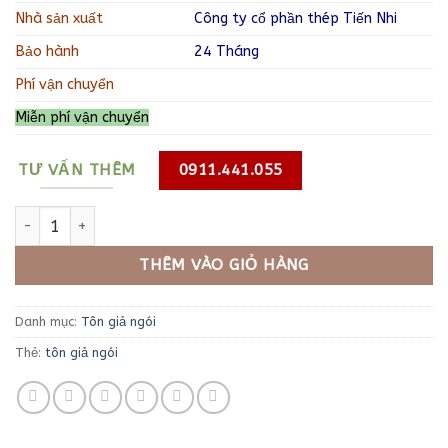
12,300₫.
là:
Nhà sản xuất
Công ty cổ phần thép Tiến Nhi
11,400₫.
Bảo hành
24 Tháng
Phí vận chuyển
Miễn phí vận chuyển
TƯ VẤN THÊM
0911.441.055
tôn giả ngói màu xám số lượng
THÊM VÀO GIỎ HÀNG
Danh mục:
Tôn giả ngói
Thẻ:
tôn giả ngói