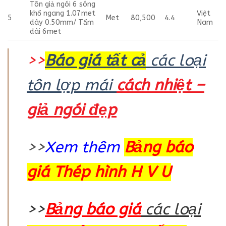
Tôn giả ngói 6 sóng
khổ ngang 1.07met
Việt
5
Met
80,500
4.4
dày 0.50mm/ Tấm
Nam
dài 6met
>>
Báo giá tất cả
các loại
tôn lợp mái
cách nhiệt –
giả ngói đẹp
>>
Xem thêm
Bảng báo
giá Thép hình H V U
>>
Bảng báo giá
các loại