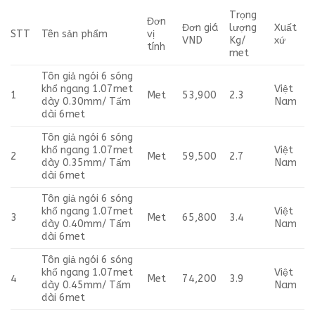
Trọng
Đơn
Đơn giá
lượng
Xuất
STT
Tên sản phẩm
vị
VND
Kg/
xứ
tính
met
Tôn giả ngói 6 sóng
khổ ngang 1.07met
Việt
1
Met
53,900
2.3
dày 0.30mm/ Tấm
Nam
dài 6met
Tôn giả ngói 6 sóng
khổ ngang 1.07met
Việt
2
Met
59,500
2.7
dày 0.35mm/ Tấm
Nam
dài 6met
Tôn giả ngói 6 sóng
khổ ngang 1.07met
Việt
3
Met
65,800
3.4
dày 0.40mm/ Tấm
Nam
dài 6met
Tôn giả ngói 6 sóng
khổ ngang 1.07met
Việt
4
Met
74,200
3.9
dày 0.45mm/ Tấm
Nam
dài 6met