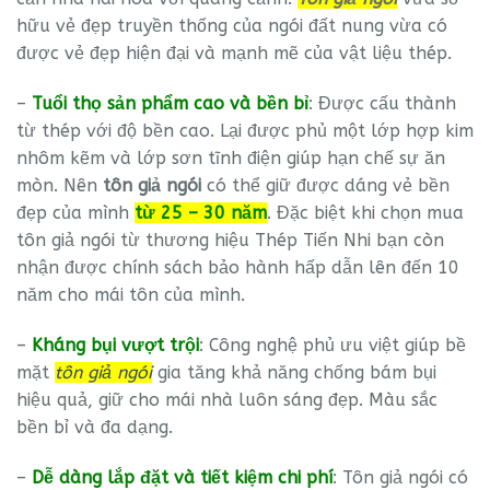
hữu vẻ đẹp truyền thống của ngói đất nung vừa có
được vẻ đẹp hiện đại và mạnh mẽ của vật liệu thép.
–
Tuổi thọ sản phẩm cao và bền bỉ
: Được cấu thành
từ thép với độ bền cao. Lại được phủ một lớp hợp kim
nhôm kẽm và lớp sơn tĩnh điện giúp hạn chế sự ăn
mòn. Nên
tôn giả ngói
có thể giữ được dáng vẻ bền
đẹp của mình
từ 25 – 30 năm
. Đặc biệt khi chọn mua
tôn giả ngói từ thương hiệu Thép Tiến Nhi bạn còn
nhận được chính sách bảo hành hấp dẫn lên đến 10
năm cho mái tôn của mình.
–
Kháng bụi vượt trội
: Công nghệ phủ ưu việt giúp bề
mặt
tôn giả ngói
gia tăng khả năng chống bám bụi
hiệu quả, giữ cho mái nhà luôn sáng đẹp. Màu sắc
bền bỉ và đa dạng.
–
Dễ dàng lắp đặt và tiết kiệm chi phí
: Tôn giả ngói có