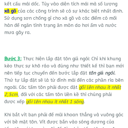
kết cấu mái dốc. Tùy vào diện tích mái mà số lượng
xà gồ
của các công trình sẽ có sự khác biệt nhất định.
Sử dụng sơn chống gỉ cho xà gồ và các điểm có mối
hàn để ngăn tình trạng ăn mòn do hơi ẩm và nước
mưa gây ra.
Bước 3:
Thực hiện lắp đặt tôn giả ngói: Chỉ khi khung
kèo thực sự khô ráo và đúng như thiết kế thì bạn mới
nên tiếp tục chuyển đến bước lắp đặt
tôn giả ngói.
Thứ tự lắp đặt sẽ là từ đỉnh mái đến các phần rìa bên
ngoài. Các tấm tôn phải được đặt
gối lên nhau ít nhất
2,5cm
, đối với các tấm tôn liền kề thì chúng phải
được xếp
gối lên nhau ít nhất 1 sóng
.
Khi bắt vít bạn phải để mũi khoan thẳng và vuông góc
với bề mặt tôn. Vít được bắn vào sóng dương của