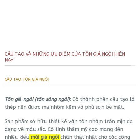
CẤU TẠO VÀ NHỮNG ƯU ĐIỂM CỦA TÔN GIẢ NGÓI HIỆN
NAY
CẦU TẠO TÔN GIẢ NGÓI
Tôn giả ngói (tôn sóng ngói)
: Có thành phần cấu tạo là
thép nền được mạ nhôm kẽm và phủ sơn bề mặt.
Sản phẩm sở hữu thiết kế vân tôn nhám tròn mịn đa
dạng về màu sắc. Có tính thẩm mỹ cao mang đến
nhiều kiểu
mái giả ngói
chân thật nhất cho các công