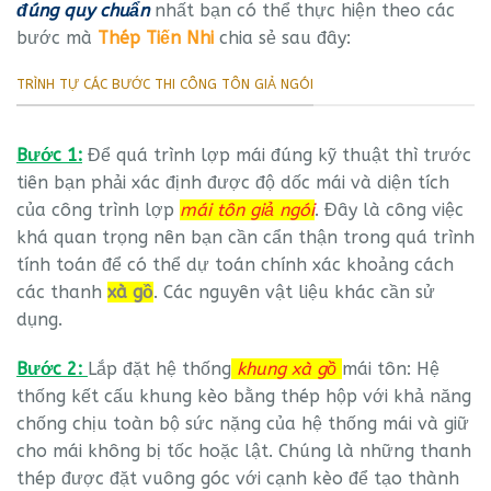
đúng quy chuẩn
nhất bạn có thể thực hiện theo các
bước mà
Thép Tiến Nhi
chia sẻ sau đây:
TRÌNH TỰ CÁC BƯỚC THI CÔNG TÔN GIẢ NGÓI
Bước 1:
Để quá trình lợp mái đúng kỹ thuật thì trước
tiên bạn phải xác định được độ dốc mái và diện tích
của công trình lợp
mái tôn giả ngói
. Đây là công việc
khá quan trọng nên bạn cần cẩn thận trong quá trình
tính toán để có thể dự toán chính xác khoảng cách
các thanh
xà gồ
. Các nguyên vật liệu khác cần sử
dụng.
Bước 2:
Lắp đặt hệ thống
khung xà gồ
mái tôn: Hệ
thống kết cấu khung kèo bằng thép hộp với khả năng
chống chịu toàn bộ sức nặng của hệ thống mái và giữ
cho mái không bị tốc hoặc lật. Chúng là những thanh
thép được đặt vuông góc với cạnh kèo để tạo thành