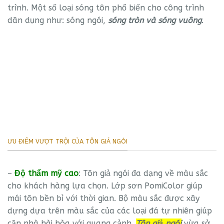
trình. Một số loại sóng tôn phổ biến cho công trình
dân dụng như: sóng ngói,
sóng tròn và sóng vuông
.
ƯU ĐIỂM VƯỢT TRỘI CỦA TÔN GIẢ NGÓI
–
Độ thẩm mỹ cao
: Tôn giả ngói đa dạng về màu sắc
cho khách hàng lựa chọn. Lớp sơn PomiColor giúp
mái tôn bền bỉ với thời gian. Bộ màu sắc được xây
dựng dựa trên màu sắc của các loại đá tự nhiên giúp
căn nhà hài hòa với quang cảnh.
Tôn giả ngói
vừa sở