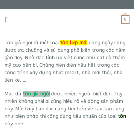
Bỏ
qua
nội
0
dung
Tôn giả ngói là một loại
tôn lợp mái
đang ngày càng
được ưa chuộng và sử dụng phổ biến trong các năm
gần đây. Nhờ đặc tính ưu việt cũng như đạt độ thẩm
mỹ cao bền bỉ. Chúng hiện diện hầu hết trong các
công trình xây dựng như: resort, nhà mái thái, nhà
liền kề, …
Mặc dù
tôn giả ngói
được nhiều người biết đến. Tuy
nhiên không phải ai cũng hiểu rõ về dòng sản phẩm
này. Mời Quý bạn đọc cùng tìm hiểu về cấu tạo cũng
như biện pháp thi công đúng tiêu chuẩn của loại
tôn
này nhé.