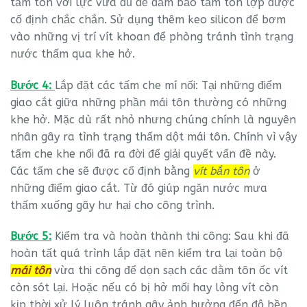
tấm tôn với lực vừa đủ để đảm bảo tấm tôn lợp được
cố định chắc chắn. Sử dụng thêm keo silicon để bơm
vào những vị trí vít khoan để phòng tránh tình trạng
nước thấm qua khe hở.
Bước 4:
Lắp đặt các tấm che mí nối: Tại những điểm
giao cắt giữa những phần mái tôn thường có những
khe hở. Mặc dù rất nhỏ nhưng chúng chính là nguyên
nhân gây ra tình trạng thấm dột mái tôn. Chính vì vậy
tấm che khe nối đã ra đời để giải quyết vấn đề này.
Các tấm che sẽ được cố định bằng
vít bắn tôn
ở
những điểm giao cắt. Từ đó giúp ngăn nước mưa
thấm xuống gây hư hại cho công trình.
Bước 5:
Kiểm tra và hoàn thành thi công: Sau khi đã
hoàn tất quá trình lắp đặt nên kiểm tra lại toàn bộ
mái tôn
vừa thi công để dọn sạch các dằm tôn ốc vít
còn sót lại. Hoặc nếu có bị hở mối hay lỏng vít còn
kịp thời xử lý luôn tránh gây ảnh hưởng đến độ bền