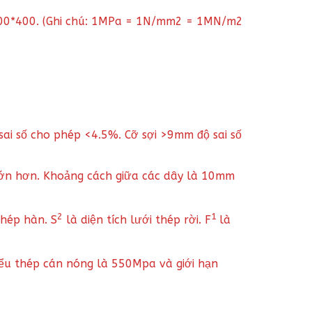
 100*400. (Ghi chú: 1MPa = 1N/mm2 = 1MN/m2
 sai số cho phép <4.5%. Cỡ sợi >9mm độ sai số
ố lớn hơn. Khoảng cách giữa các dây là 10mm
2
1
thép hàn. S
là diện tích lưới thép rời. F
là
hiểu thép cán nóng là 550Mpa và giới hạn