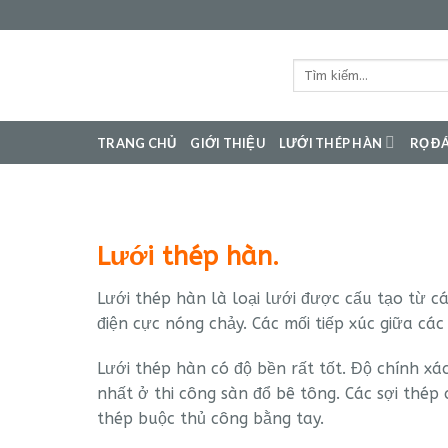
Bỏ
qua
nội
Tìm
dung
kiếm:
TRANG CHỦ
GIỚI THIỆU
LƯỚI THÉP HÀN
RỌ ĐÁ
Lưới thép hàn.
Lưới thép hàn là loại lưới được cấu tạo từ 
điện cực nóng chảy. Các mối tiếp xúc giữa các
Lưới thép hàn có độ bền rất tốt. Độ chính x
nhất ở thi công sàn đổ bê tông. Các sợi thép
thép buộc thủ công bằng tay.