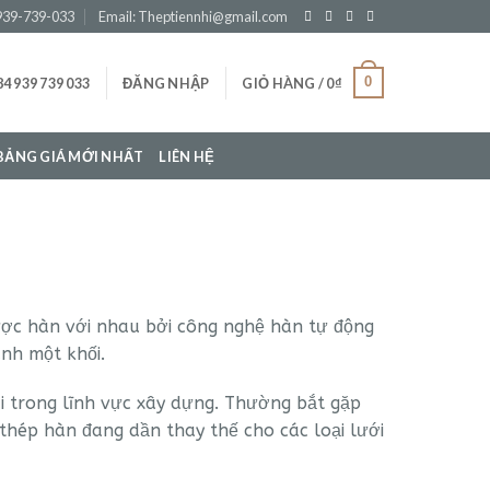
0939-739-033
Email: Theptiennhi@gmail.com
0
4 939 739 033
ĐĂNG NHẬP
GIỎ HÀNG /
0
₫
BẢNG GIÁ MỚI NHẤT
LIÊN HỆ
được hàn với nhau bởi công nghệ hàn tự động
ành một khối.
ãi trong lĩnh vực xây dựng. Thường bắt gặp
 thép hàn đang dần thay thế cho các loại lưới