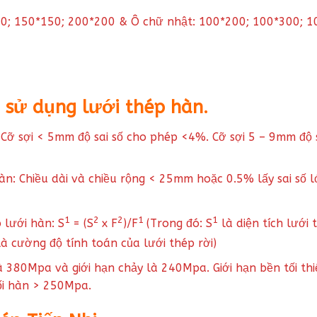
100; 150*150; 200*200 & Ô chữ nhật: 100*200; 100*300;
i sử dụng lưới thép hàn.
u: Cỡ sợi < 5mm độ sai số cho phép <4%. Cỡ sợi 5 – 9mm độ
 hàn: Chiều dài và chiều rộng < 25mm hoặc 0.5% lấy sai s
1
2
2
1
1
 lưới hàn: S
= (S
x F
)/F
(Trong đó: S
là diện tích lưới 
à cường độ tính toán của lưới thép rời)
là 380Mpa và giới hạn chảy là 240Mpa. Giới hạn bền tối t
ối hàn > 250Mpa.