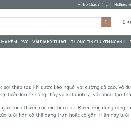
Hỗ trợ khách hàng
Hotline: 
+8
 MẠ KẼM – PVC
VẢI ĐỊA KỸ THUÂT
THÔNG TIN CHUYÊN NGÀNH
các sợi thép sau khi được kéo nguội với cường độ cao. Và 
 sợi lưới đan sẽ nóng chảy và kết dính lại với nhau tạo th
ác giữa kích thước các mối hàn cao. Được ứng dụng rộng r
 của lưới hàn có thể dạng trơn hoặc có gân. Hiện nay lưới