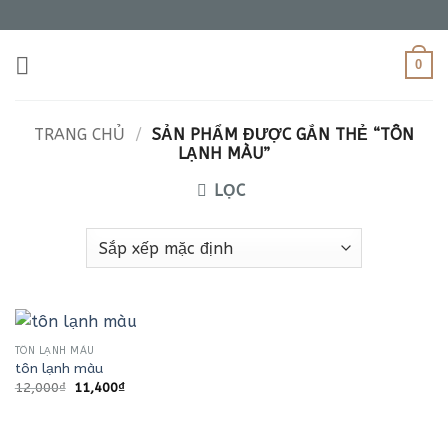
Bỏ
qua
nội
0
dung
TRANG CHỦ
/
SẢN PHẨM ĐƯỢC GẮN THẺ “TÔN
LẠNH MÀU”
LỌC
TÔN LẠNH MÀU
tôn lạnh màu
Giá
Giá
12,000
₫
11,400
₫
gốc
hiện
là:
tại
12,000₫.
là:
11,400₫.