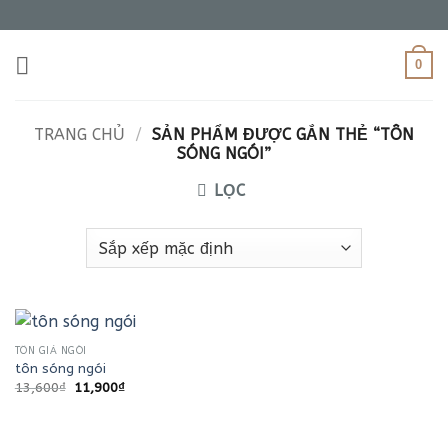
Bỏ
qua
nội
0
dung
TRANG CHỦ
/
SẢN PHẨM ĐƯỢC GẮN THẺ “TÔN
SÓNG NGÓI”
LỌC
TÔN GIẢ NGÓI
tôn sóng ngói
Giá
Giá
13,600
₫
11,900
₫
gốc
hiện
là:
tại
13,600₫.
là:
11,900₫.