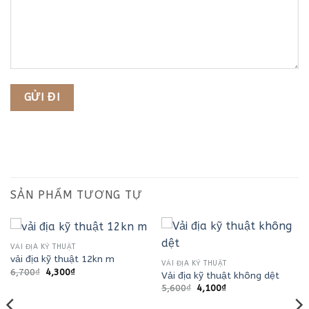
SẢN PHẨM TƯƠNG TỰ
VẢI ĐỊA KỸ THUẬT
vải địa kỹ thuật 12kn m
VẢI ĐỊA KỸ THUẬT
Giá
Giá
6,700
₫
4,300
₫
Vải địa kỹ thuật không dệt
gốc
hiện
Giá
Giá
5,600
₫
4,100
₫
là:
tại
gốc
hiện
6,700₫.
là:
là:
tại
4,300₫.