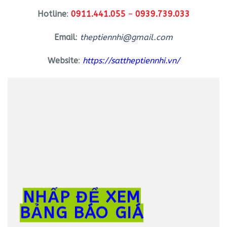
Hotline
:
0911.441.055
–
0939.739.033
Email
:
theptiennhi@gmail.com
Website
:
https://sattheptiennhi.vn/
NHẤP ĐỂ XEM
BẢNG BÁO GIÁ