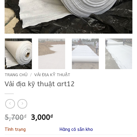
TRANG CHỦ
/
VẢI ĐỊA KỸ THUẬT
Vải địa kỹ thuật art12
Giá
Giá
5,700
₫
3,000
₫
gốc
hiện
Tình trạng
Hàng có sẵn kho
là:
tại