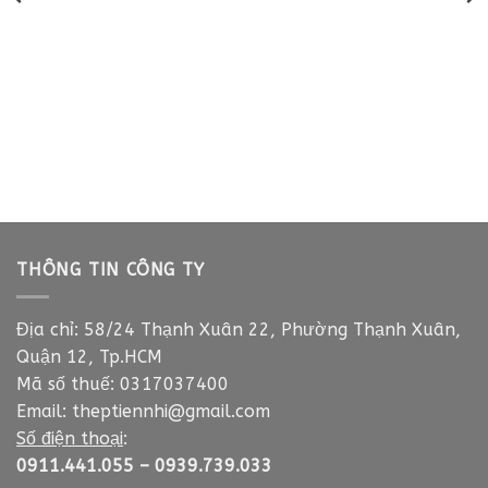
5,600₫.
là:
4,100₫.
THÔNG TIN CÔNG TY
Địa chỉ: 58/24 Thạnh Xuân 22, Phường Thạnh Xuân,
Quận 12, Tp.HCM
Mã số thuế: 0317037400
Email:
theptiennhi@gmail.com
Số điện thoại
:
0911.441.055
–
0939.739.033