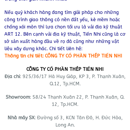
Nếu quý khách hàng đang tìm giải pháp cho những
công trình giao thông có nền đất yếu, kè mềm hoặc
chống xói mòn thì lựa chọn tối ưu là vải địa kỹ thuật
ART 12. Bên cạnh vải địa kỹ thuật, Tiến Nhi cũng là cơ
sở sản xuất hàng đầu về rọ đá cũng như những vật
liệu xây dựng khác. Chi tiết liên hệ:
Thông tin chi tiết: CÔNG TY CỔ PHẦN THÉP TIẾN NHI
CÔNG TY CỔ PHẦN THÉP TIẾN NHI
Địa chỉ
: 925/36/17 Hà Huy Giáp, KP 3, P. Thạnh Xuân,
Q.12, Tp.HCM.
Showroom
: 58/24 Thạnh Xuân 22, P. Thạnh Xuân, Q.
12, Tp.HCM.
Nhà máy SX
: Đường số 3, KCN Tân Đô, H. Đức Hòa,
Long An.