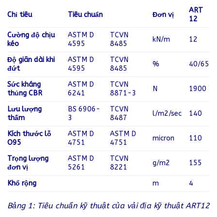
ART
Chỉ tiêu
Tiêu chuẩn
Đơn vị
12
Cường độ chịu
ASTM D
TCVN
kN/m
12
kéo
4595
8485
Độ giãn dài khi
ASTM D
TCVN
%
40/65
đứt
4595
8485
Sức kháng
ASTM D
TCVN
N
1900
thủng CBR
6241
8871-3
Lưu lượng
BS 6906-
TCVN
l/m2/sec
140
thấm
3
8487
Kích thước lỗ
ASTM D
ASTM D
micron
110
O95
4751
4751
Trọng lượng
ASTM D
TCVN
g/m2
155
đơn vị
5261
8221
Khổ rộng
m
4
Bảng 1: Tiêu chuẩn kỹ thuật của vải địa kỹ thuật ART12