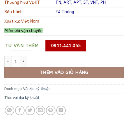
5,700₫.
là:
Thương hiệu VĐKT
TN, ART, APT, ST, VNT, PH
3,000₫.
Bảo hành
24 Tháng
Xuất xứ: Việt Nam
Miễn phí vận chuyển
TƯ VẤN THÊM
0911.441.055
Vải địa kỹ thuật art12 số lượng
THÊM VÀO GIỎ HÀNG
Danh mục:
Vải địa kỹ thuật
Thẻ:
vải địa kỹ thuật